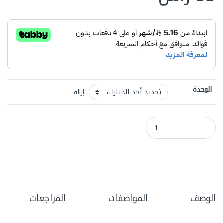
الوحدة
إزالة
ملاعق-بلاستيك كبيرة لون ابيض (1000) حبة quantity
الوصف
المواصفات
المراجعات