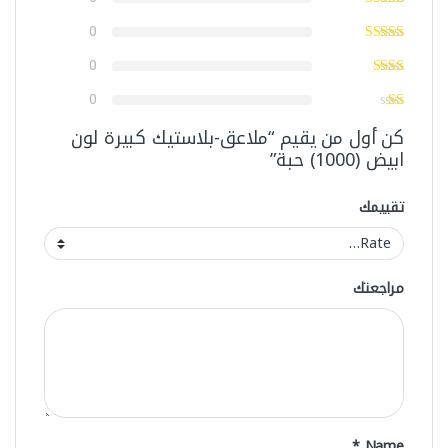
0
0
0
كن أول من يقيم “ملاعق-بلاستيك كبيرة لون
ابيض (1000) حبة”
تقييمك
مراجعتك
*
Name