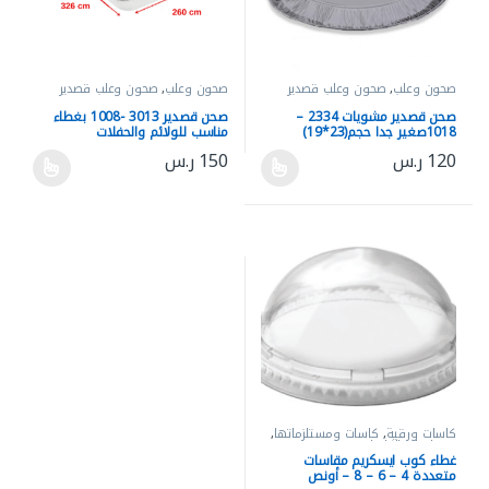
صحون وعلب
,
صحون وعلب قصدير
صحون وعلب
,
صحون وعلب قصدير
صحن قصدير مشويات 2334 –
صحن قصدير 3013 -1008 بغطاء
1018صغير جدا حجم(23*19)
مناسب للولائم والحفلات
120
ر.س
150
ر.س
هناك العديد من الأشكال المختلفة لهذا المنتج. يمكن اختيار الخيارات 
هناك العديد من الأشكال المختلفة له
كاسات ورقية
,
كاسات ومستلزماتها
,
مستلزمات الكاسات
غطاء كوب ايسكريم مقاسات
متعددة 4 – 6 – 8 – أونص