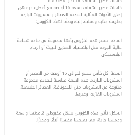
كاسات عصير الشفاف- 16 اونز بغطاء قبة
كاسات عصير الشفاف بسعة 16 أونصة مع أغطية قبة هي
إحدى الأدوات المثالية لتقديم العصائر والمشروبات الباردة
بطريقة جذابة وعملية. إليك وصفًا لهذه الكؤوس:
المادة: تتميز هذه الكؤوس بأنها مصنوعة من مادة شفافة
عالية الجودة مثل البلاستيك الصديق للبيئة أو الزجاج
البلاستيكي.
السعة: كل كأس يتسع لحوالي 16 أونصة من العصير أو
المشروبات الباردة. هذه السعة مناسبة لتقديم مجموعة
متنوعة من المشروبات مثل الليموناضة، العصائر الطبيعية،
المشروبات الغازية، وغيرها.
الشكل: تأتي هذه الكؤوس بشكل مخروطي قاعدتها واسعة
وقمتها حادة، مما يمنحها مظهرًا أنيقًا ومميزًا.