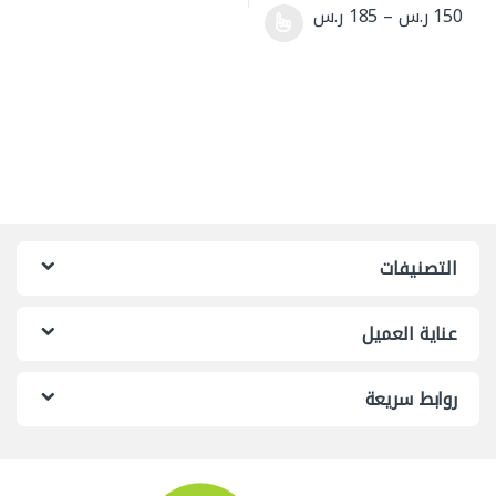
نطاق السعر: من ⁦150 ر.س⁩ خلال ⁦185 ر.س⁩
150
ر.س
–
185
ر.س
هناك العديد من الأشكال المختلفة لهذا المنتج. يمكن اختيار الخيارات 
التصنيفات
عناية العميل
روابط سريعة