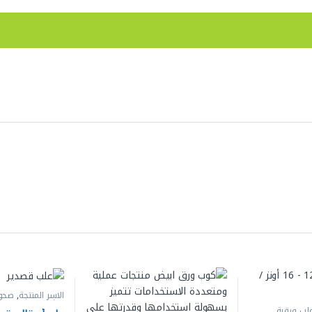
الاسر المنتجة
,
صحو
ميكرويف
لب ورقية