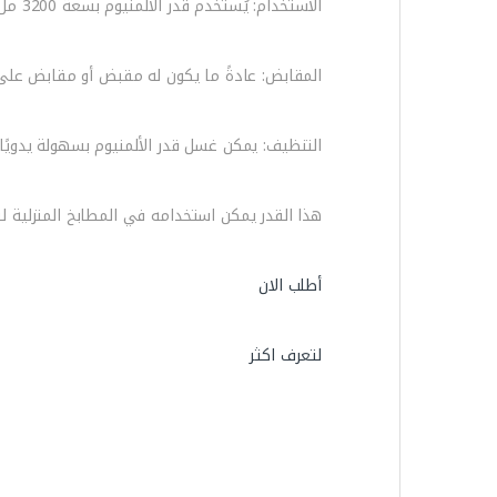
الاستخدام: يُستخدم قدر الألمنيوم بسعة 3200 مل بغطاء للتحضير والطهي لمجموعة متنوعة من الوصفات والأطعمة مثل الحساء واللحوم والأطعمة المسلوقة والمرق والمزيد.
المقابض: عادةً ما يكون له مقبض أو مقابض على 
التنظيف: يمكن غسل قدر الألمنيوم بسهولة يدويًا ب
هذا القدر يمكن استخدامه في المطابخ المنزلية
أطلب الان
لتعرف اكثر