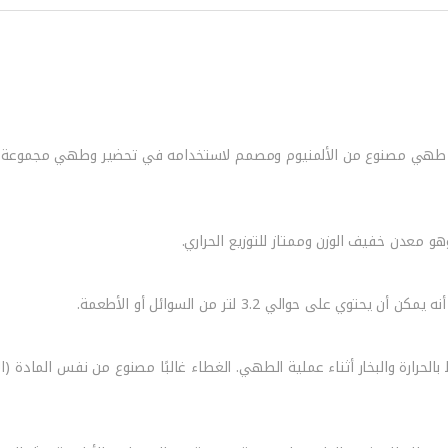
طاء – 7252 – 3200 مل هو وعاء طهي مصنوع من الألمنيوم ومصمم لاستخدامه في تحضير وطهي م
وهو معدن خفيف الوزن وممتاز للتوزيع الحراري.
الحرارة والبخار أثناء عملية الطهي. الغطاء غالبًا مصنوع من نفس المادة (