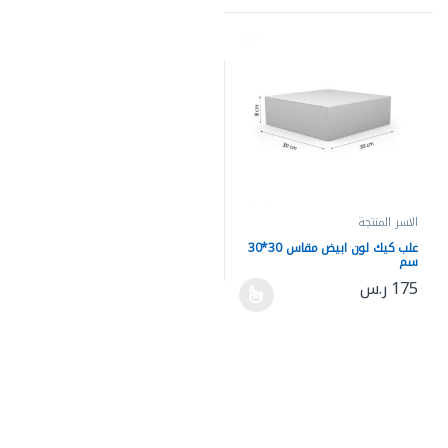
الاسر المنتجة
علب كيك لون ابيض مقاس 30*30
سم
175
ر.س
هناك العديد من الأشكال المختلفة لهذا المنتج. يمكن اختيار الخيارات 