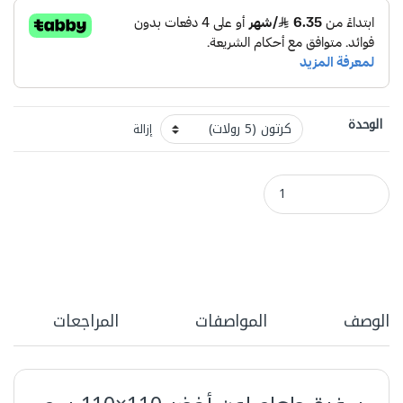
الوحدة
إزالة
سفرة طعام لون أخضر 110*110 سم كرتون (5) رولات quantity
الوصف
المواصفات
المراجعات