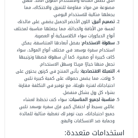
التي تضمن المتانة والاستخدام الطويل الأمد. فهي
مصنوعة من مواد مقاومة للتمزق والاحتكاك، مما
يجعلها مثالية للاستخدام اليومي.
تصميم أنيق
: اللون الأخضر الجميل يضفي على مائدتك
لمسة من الأناقة والحداثة، مما يجعلها مناسبة لمختلف
أنواع الديكورات سواء الكلاسيكية أو العصرية.
سهولة الاستخدام
: بفضل أبعادها المتناسقة، يمكن
استخدام سفرة بوسعد في مختلف أنواع الموائد، سواء
كانت كبيرة أو صغيرة. كما أن سهولة قصها وترتيبها
تجعل منها خيارًا مريحًا وسهل الاستخدام.
التعبئة الاقتصادية
: يأتي المنتج في كرتون يحتوي على
5 رولات، مما يضمن حصولك على كمية كبيرة تلبي
احتياجاتك لفترة طويلة، مع توفير في التكلفة مقارنة
بشراء كل رول بشكل منفصل.
مناسبة لجميع المناسبات
: سواء كنت تخطط لعشاء
عائلي بسيط أو احتفال كبير، فإن سفرة بوسعد تلبي
جميع احتياجاتك، حيث توفر لك تغطية مثالية للمائدة
وحماية ضد الانسكابات والبقع.
استخدامات متعددة: