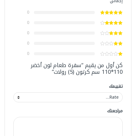
إجمالي
0
0
0
0
0
كن أول من يقيم “سفرة طعام لون أخضر
110*110 سم كرتون (5) رولات”
تقييمك
مراجعتك