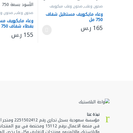
صحون وعلب
,
صحون وعلب ميكرويف
صحون وعلب
,
صحون وع
وعاء مايكرويف مستطيل شفاف
750 مل
وعاء مايكرويف مس
بغطاء شفاف 750 مل
165
ر.س
155
ر.س
هناك العديد من الأشكال المختلفة لهذا المنتج. يمكن اختيا
هناك العديد من الأ
نبذة عنا
مؤسسة سعودية بسجل تجا
في منصة الاعمال برقم 15112 ومختصة في بيع ال
والبلاستيك والالمنيوم ومنتجات التغليف وكل ما يخص الم