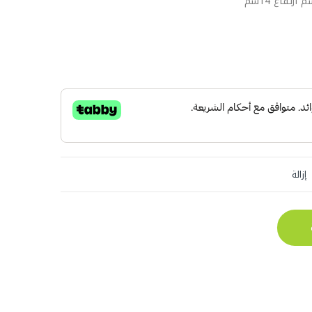
إزالة