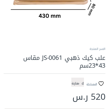
الاسر المنتجة
علب كيك ذهبي JS-0061 مقاس
43*23سم
مقارنة
المفضلة
520
ر.س