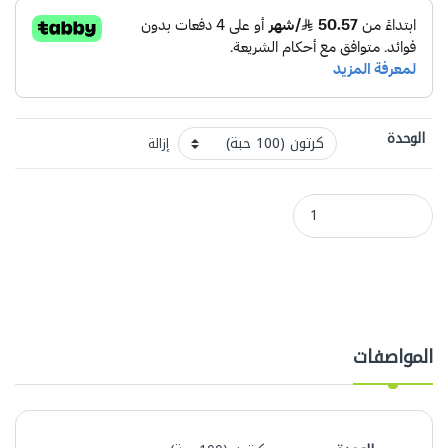
الوحدة
إزالة
علب كيك ذهبي JS-0061 مقاس 43*23سم quantity
المواصفات