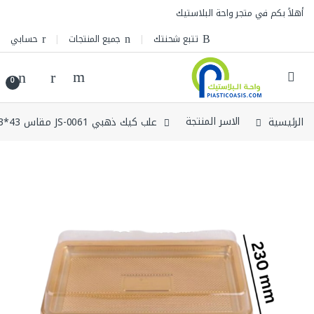
Skip to navigatio
Skip to conten
أهلاً بكم في متجر واحة البلاستيك
تتبع شحنتك
جميع المنتجات
حسابي
0
الرئيسية
الاسر المنتجة
علب كيك ذهبي JS-0061 مقاس 43*23سم