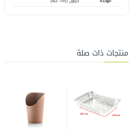
الوحدة
كرتون (100 حبة)
منتجات ذات صلة