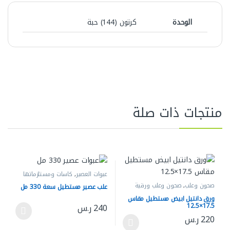
الوحدة
كرتون (144) حبة
منتجات ذات صلة
عبوات العصير
,
كاسات ومستلزماتها
صحون وعلب
,
صحون وعلب ورقية
علب عصير مستطيل سعة 330 مل
ورق دانتيل ابيض مستطيل مقاس
17.5×12.5
240
ر.س
هناك العديد من الأشكال المختلفة له
220
ر.س
هناك العديد من الأشكال المختلفة لهذا المنتج. يمكن اختيار الخيارات 