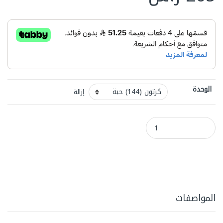
الوحدة
إزالة
علب عصير مستطيل شفاف 750مل كرتون (145) حبة quantity
المواصفات