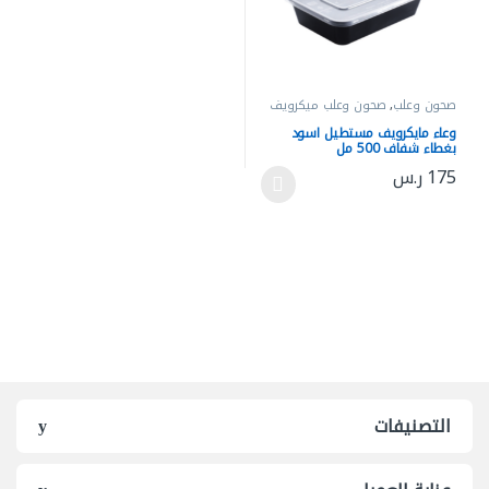
صحون وعلب
,
صحون وعلب ميكرويف
وعاء مايكرويف مستطيل اسود
بغطاء شفاف 500 مل
175
ر.س
هناك العديد من الأشكال المختلفة لهذا المنتج. يمكن اختيار الخيارات 
التصنيفات