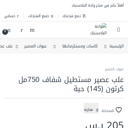
Skip to navigatio
Skip to conten
أهلاً بكم في متجر واحة البلاستيك
تتبع شحنتك
جميع المنتجات
حسابي
0
الرئيسية
كاسات ومستلزماتها
عبوات العصير
علب عصير مست
عبوات العصير
علب عصير مستطيل شفاف 750مل
كرتون (145) حبة
مقارنة
المفضلة
205
ر.س