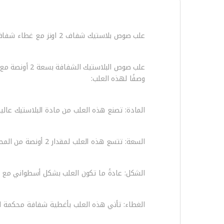
علب صوص بلاستيك شفاف 2 اونز مع غطاء شفاف
علب صوص البل
وصفًا لهذه العلب:
المادة: تصنع هذه العلب من مادة البلاستيك عال
السعة: تتسع هذه العلب لمقدار 2 أونصة من المحتوى، مما يجعلها مناسبة لتخزين كميات معتدلة من الصلصات أو المنتجات الأخرى.
الشكل: عادةً ما تكون العلب بشكل أسطواني مع
الغطاء: تأتي هذه العلب بأغطية شفافة محكمة ال