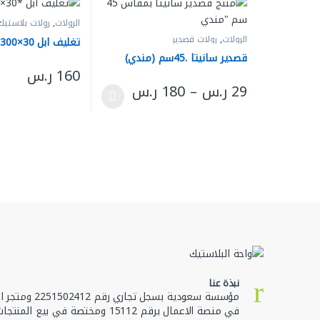
الرولات
,
رولات بلاستيك
الرولات
,
رولات قصدير
تغليف ابل 30×300 متر صغير رول
قصدير سانيتا .45سم (مندي)
160
ر.س
نطاق السعر: من ⁦29 ر.س⁩ خلال ⁦180 ر.س⁩
29
ر.س
–
180
ر.س
هناك العديد من الأ
هناك العديد من الأشكال المختلفة لهذا المنتج. يمكن اختيا
نبذة عنا
مؤسسة سعودية بسجل تجا
في منصة الاعمال برقم 15112 ومختصة في بيع ال