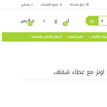
تتبع شحنتك
جميع المنتجات
حسابي
0
ر.س
0
0
دوات الطعام
الاسر المنتجة
الدعاية والاعلان والطباعة
نطاق السعر: من ⁦120 ر.س⁩ خلال ⁦180 ر.س⁩