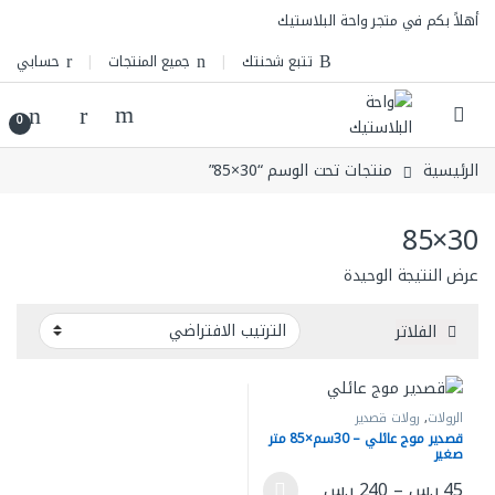
Skip to navigatio
Skip to conten
أهلاً بكم في متجر واحة البلاستيك
تتبع شحنتك
جميع المنتجات
حسابي
0
الرئيسية
منتجات تحت الوسم “30×85”
30×85
عرض النتيجة الوحيدة
الفلاتر
الرولات
,
رولات قصدير
قصدير موج عائلي – 30سم×85 متر
صغير
نطاق السعر: من ⁦45 ر.س⁩ خلال ⁦240 ر.س⁩
45
ر.س
–
240
ر.س