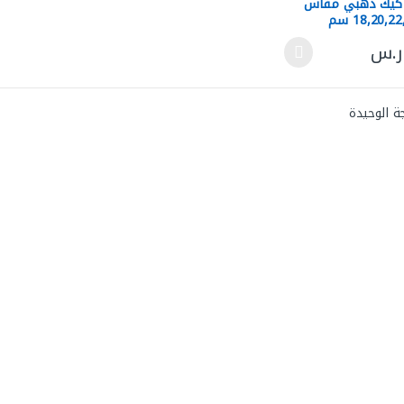
 كيك ذهبي مقاس
18,20,2 سم
ر.س
لعديد من الأشكال المختلفة لهذا المنتج. يمكن اختيار الخيارات على صفحة ال
ة الوحيدة