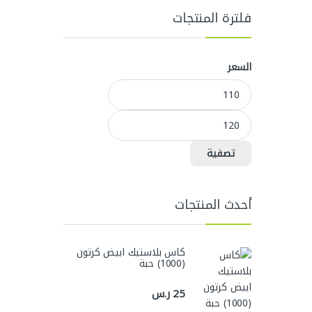
فلترة المنتجات
السعر
أدنى سعر
أعلى سعر
تصفية
أحدث المنتجات
كاس بلاستيك ابيض كرتون
(1000) حبة
25
ر.س