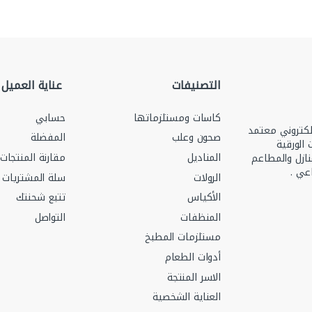
التصنيفات
عناية العميل
كاسات ومستلزماتها
حسابي
ري رقم 2251502412 ومتجر الكتروني معتمد
صحون وعلب
المفضلة
منتجات الورقية
المناديل
مقارنة المنتجات
نازل والمطاعم
عي .
الرولات
سلة المشتريات
الأكياس
تتبع شحنتك
المنظفات
التواصل
مستلزمات المطبخ
أدوات الطعام
الاسر المنتجة
العناية الشخصية