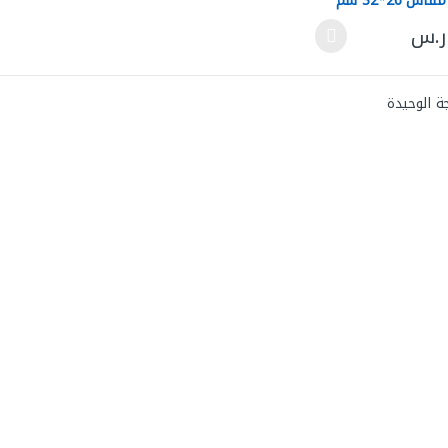
كاملة مقاس 26*32 سم
ر.س
لعديد من الأشكال المختلفة لهذا المنتج. يمكن اختيار الخيارات على صفحة ال
ة الوحيدة