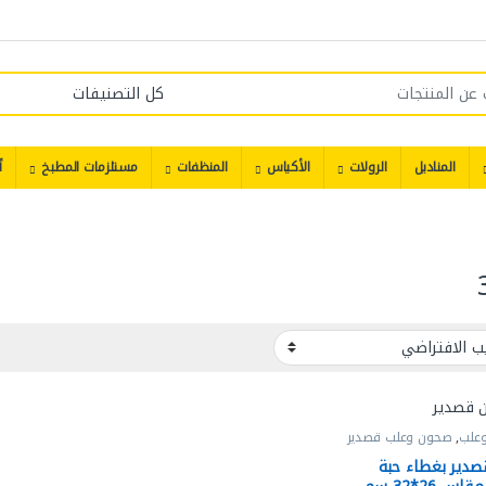
المناديل
الرولات
الأكياس
المنظفات
مستلزمات المطبخ
أ
علب
,
صحون وعلب قصدير
دير بغطاء حبة