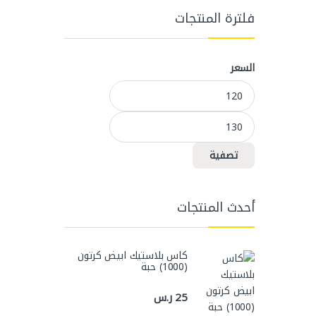
فلترة المنتجات
السعر
أدنى سعر
أعلى سعر
تصفية
أحدث المنتجات
كاس بلاستيك ابيض كرتون
(1000) حبة
25
ر.س