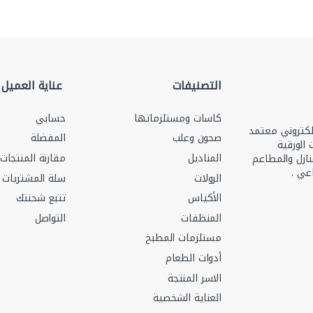
التصنيفات
عناية العميل
كاسات ومستلزماتها
حسابي
ري رقم 2251502412 ومتجر الكتروني معتمد
صحون وعلب
المفضلة
منتجات الورقية
المناديل
مقارنة المنتجات
نازل والمطاعم
عي .
الرولات
سلة المشتريات
الأكياس
تتبع شحنتك
المنظفات
التواصل
مستلزمات المطبخ
أدوات الطعام
الاسر المنتجة
العناية الشخصية