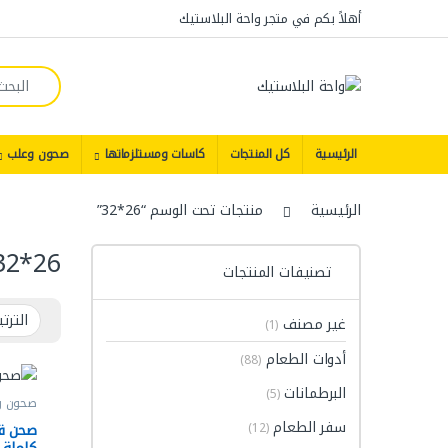
Skip to navigatio
Skip to conten
أهلاً بكم في متجر واحة البلاستيك
Search for:
الرئيسية
كل المنتجات
كاسات ومستلزماتها
صحون وعلب
الرئيسية
منتجات تحت الوسم “26*32”
26*32
تصنيفات المنتجات
غير مصنف
(1)
أدوات الطعام
(88)
البرطمانات
(5)
صحون و
سفر الطعام
صحن قص
(12)