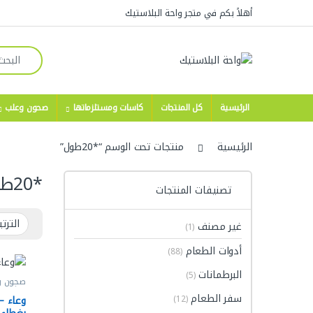
Skip to navigatio
Skip to conten
أهلاً بكم في متجر واحة البلاستيك
Search for:
الرئيسية
كل المنتجات
كاسات ومستلزماتها
صحون وعلب
الرئيسية
منتجات تحت الوسم “*20طول”
*20طول
تصنيفات المنتجات
غير مصنف
(1)
أدوات الطعام
(88)
البرطمانات
(5)
صحون و
ميكروي
سفر الطعام
وعاء –
(12)