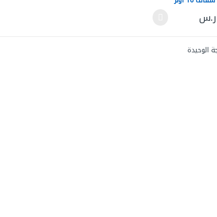
بغطاء شفاف 16 اونز
مقاس (17عرض *20طول
ر.س
لعديد من الأشكال المختلفة لهذا المنتج. يمكن اختيار الخيارات على صفحة ال
ة الوحيدة