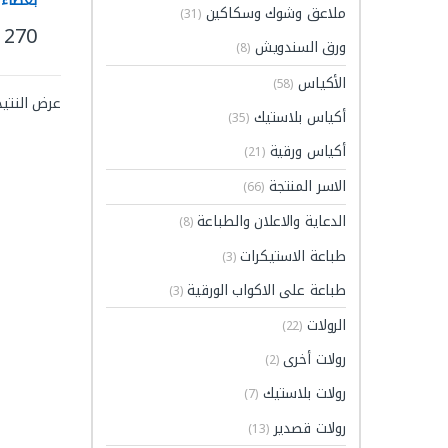
ملاعق وشوك وسكاكين
(31)
270
*3ارتفاع ) سم
هناك ا
ورق السندويش
(8)
الأكياس
(58)
عرض النتيج
أكياس بلاستيك
(35)
أكياس ورقية
(21)
الاسر المنتجة
(66)
الدعاية والاعلان والطباعة
(8)
طباعة الاستيكرات
(3)
طباعة على الاكواب الورقية
(3)
الرولات
(22)
رولات أخرى
(2)
رولات بلاستيك
(7)
رولات قصدير
(13)