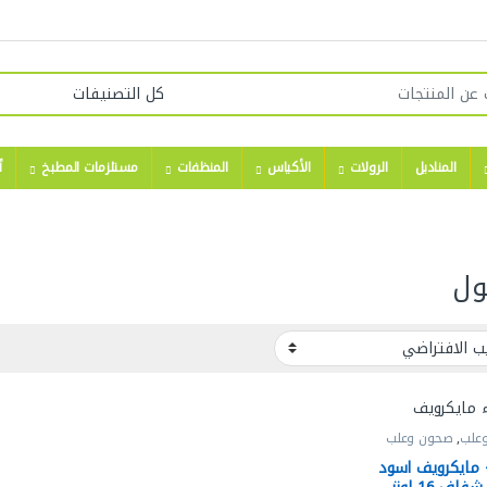
المناديل
الرولات
الأكياس
المنظفات
مستلزمات المطبخ
أ
علب
,
صحون وعلب
ف
 مايكرويف اسود