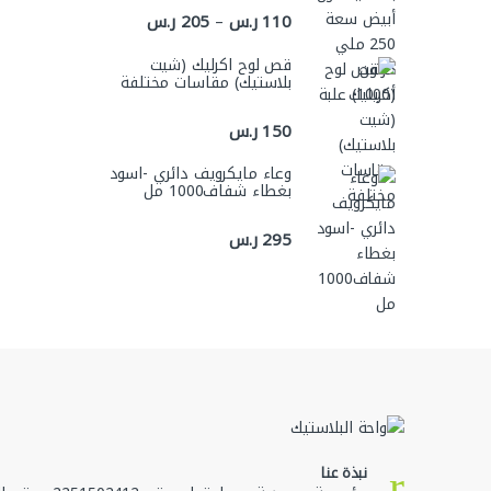
نطاق السعر: من ⁦110 ر.س⁩ خلال ⁦205 ر.س⁩
110
ر.س
205
ر.س
–
قص لوح اكرليك (شيت
بلاستيك) مقاسات مختلفة
150
ر.س
وعاء مايكرويف دائري -اسود
بغطاء شفاف1000 مل
295
ر.س
نبذة عنا