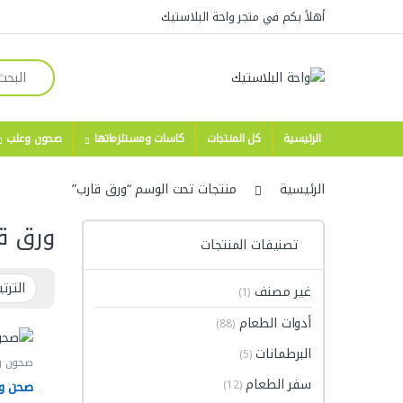
Skip to navigatio
Skip to conten
أهلاً بكم في متجر واحة البلاستيك
Search for:
الرئيسية
كل المنتجات
كاسات ومستلزماتها
صحون وعلب
الرئيسية
منتجات تحت الوسم “ورق قارب”
ورق ق
تصنيفات المنتجات
غير مصنف
(1)
أدوات الطعام
(88)
البرطمانات
(5)
صحون و
سفر الطعام
صحن ور
(12)