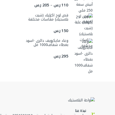
نطاق السعر: من ⁦110 ر.س⁩ خلال ⁦205 ر.س⁩
110
ر.س
205
ر.س
–
قص لوح اكرليك (شيت
بلاستيك) مقاسات مختلفة
150
ر.س
وعاء مايكرويف دائري -اسود
بغطاء شفاف1000 مل
295
ر.س
نبذة عنا