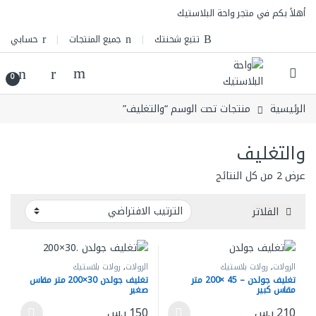
Skip to navigatio
Skip to conten
أهلاً بكم في متجر واحة البلاستيك
تتبع شحنتك
جميع المنتجات
حسابي
0
الرئيسية
منتجات تحت الوسم “والتغليف”
والتغليف
عرض ⁦2⁩ من كل النتائج
الفلاتر
الرولات
,
رولات بلاستيك
الرولات
,
رولات بلاستيك
تغليف جولدن – 45 ×200 متر
تغليف جولدن 30×200 متر مقاس
مقاس كبير
صغير
210
ر.س
150
ر.س