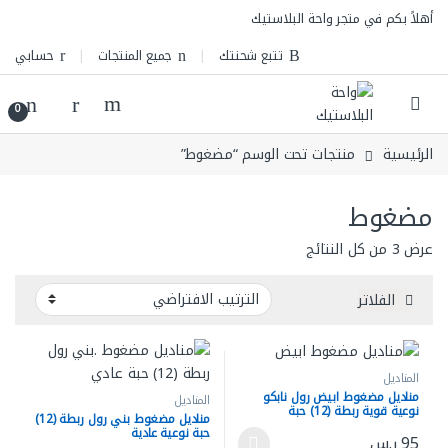
Skip to navigatio
Skip to conten
أهلاً بكم في متجر واحة البلاستيك
تتبع شحنتك
جميع المنتجات
حسابي
0
الرئيسية
منتجات تحت الوسم “مضغوط”
مضغوط
عرض ⁦3⁩ من كل النتائج
الفلاتر
المناديل
مناديل مضغوط ابيض رول نابكو
المناديل
نوعية قوية ربطة (12) حبة
مناديل مضغوط بني رول ربطة (12)
حبة نوعية عادية
95
ر.س