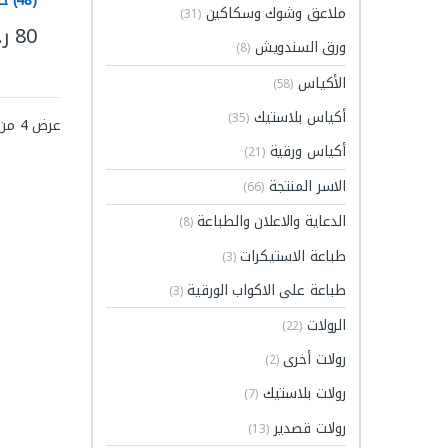
(48) حبة
ملاعق وشوك وسكاكين
(31)
80
ر
هناك ا
ورق السندويش
(8)
الأكياس
(58)
أكياس بلاستيك
(35)
عرض ⁦4⁩ من كل النتائج
أكياس ورقية
(21)
الاسر المنتجة
(66)
الدعاية والاعلان والطباعة
(8)
طباعة الاستيكرات
(3)
طباعة على الاكواب الورقية
(3)
الرولات
(22)
رولات أخرى
(2)
رولات بلاستيك
(7)
رولات قصدير
(13)