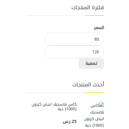
فلترة المنتجات
السعر
أدنى سعر
أعلى سعر
تصفية
أحدث المنتجات
كاس بلاستيك ابيض كرتون
(1000) حبة
25
ر.س