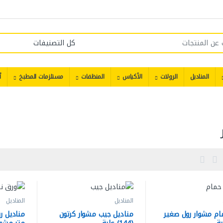
المناديل
الرولات
الأكياس
المنظفات
مستلزمات المطبخ
أ
المناديل
المناديل
ام مشوار رول صغير
مناديل جيب مشوار كرتون