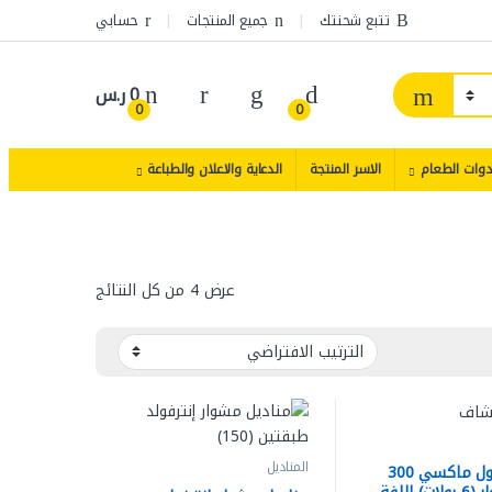
تتبع شحنتك
جميع المنتجات
حسابي
0
ر.س
0
0
دوات الطعام
الاسر المنتجة
الدعاية والاعلان والطباعة
عرض ⁦4⁩ من كل النتائج
المناديل
مناديل رول ماكسي 300