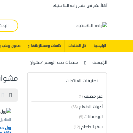
Skip to navigatio
Skip to conten
أهلاً بكم في متجر واحة البلاستيك
Search for:
الرئيسية
كل المنتجات
كاسات ومستلزماتها
صحون وعلب
الرئيسية
منتجات تحت الوسم “مشوار”
مشوار
تصنيفات المنتجات
غير مصنف
(1)
أدوات الطعام
(88)
البرطمانات
(5)
المناديل
سفر الطعام
رول حم
(12)