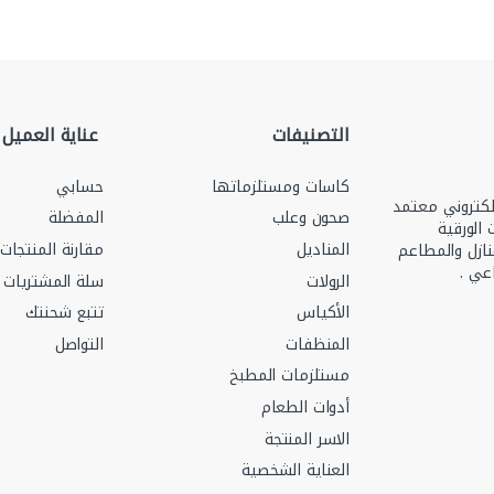
التصنيفات
عناية العميل
كاسات ومستلزماتها
حسابي
ري رقم 2251502412 ومتجر الكتروني معتمد
صحون وعلب
المفضلة
منتجات الورقية
المناديل
مقارنة المنتجات
نازل والمطاعم
عي .
الرولات
سلة المشتريات
الأكياس
تتبع شحنتك
المنظفات
التواصل
مستلزمات المطبخ
أدوات الطعام
الاسر المنتجة
العناية الشخصية