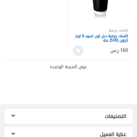
كاسات ورقية
كاسات ورقية دبل لون اسود 8 اونز
كرتون (500) حبة
160
ر.س
هناك العديد من الأشكال المختلفة لهذا المنتج. يمكن اختيار الخيارات ع
عرض النتيجة الوحيدة
التصنيفات
عناية العميل