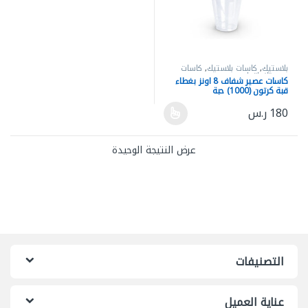
بلاستيك
,
كاسات بلاستيك
,
كاسات
ومستلزماتها
كاسات عصير شفاف 8 اونز بغطاء
قبة كرتون (1000) حبة
180
ر.س
هناك العديد من الأشكال المختلفة لهذا المنتج. يمكن اختيار الخيارات ع
عرض النتيجة الوحيدة
التصنيفات
عناية العميل