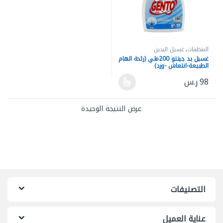
المنظفات
,
غسيل اليدين
غسيل يد جينتو 200ملي (رئحة الهام
الطبيعة-انتعاش -ورد)
98
ر.س
هناك العديد من الأشكال المختلفة لهذا المنتج. يمكن اختيار الخيارات ع
عرض النتيجة الوحيدة
التصنيفات
عناية العميل