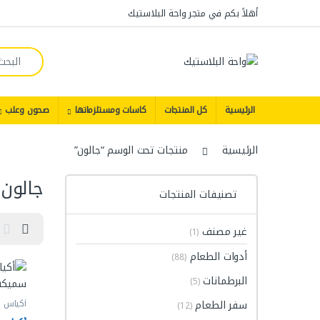
Skip to navigatio
Skip to conten
أهلاً بكم في متجر واحة البلاستيك
Search for:
الرئيسية
كل المنتجات
كاسات ومستلزماتها
صحون وعلب
الرئيسية
منتجات تحت الوسم “جالون”
جالون
تصنيفات المنتجات
غير مصنف
(1)
أدوات الطعام
(88)
البرطمانات
(5)
سفر الطعام
أكياس ب
(12)