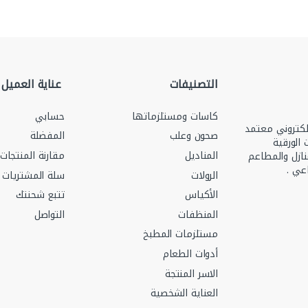
التصنيفات
عناية العميل
كاسات ومستلزماتها
حسابي
ري رقم 2251502412 ومتجر الكتروني معتمد
صحون وعلب
المفضلة
منتجات الورقية
المناديل
مقارنة المنتجات
نازل والمطاعم
عي .
الرولات
سلة المشتريات
الأكياس
تتبع شحنتك
المنظفات
التواصل
مستلزمات المطبخ
أدوات الطعام
الاسر المنتجة
العناية الشخصية