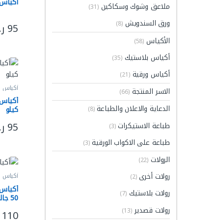
أكياس نفا
ملاعق وشوك وسكاكين
(31)
ورق السندويش
(8)
95
ر
هناك ا
الأكياس
(58)
أكياس بلاستيك
(35)
أكياس ورقية
(21)
أكياس ب
الاسر المنتجة
(66)
الدعاية والاعلان والطباعة
كيلو
(8)
95
ر
طباعة الاستيكرات
(3)
هناك ا
طباعة على الاكواب الورقية
(3)
الرولات
(22)
رولات أخرى
أكياس ب
(2)
أكياس 
رولات بلاستيك
(7)
(5شدات)
رولات قصدير
(13)
110