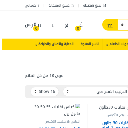
تتبع شحنتك
جميع المنتجات
حسابي
0
ر.س
0
0
دوات الطعام
الاسر المنتجة
الدعاية والاعلان والطباعة
عرض ⁦18⁩ من كل النتائج
ستيك
,
الأكياس
أكياس بلاستيك
,
الأكياس
أكياس نفايات 30 جالون