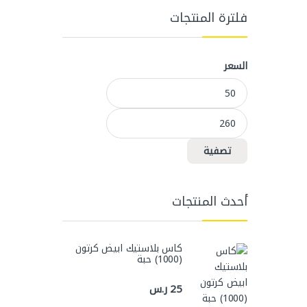
فلترة المنتجات
السعر
أدنى سعر
أعلى سعر
تصفية
أحدث المنتجات
كاس بلاستيك ابيض كرتون
(1000) حبة
25
ر.س