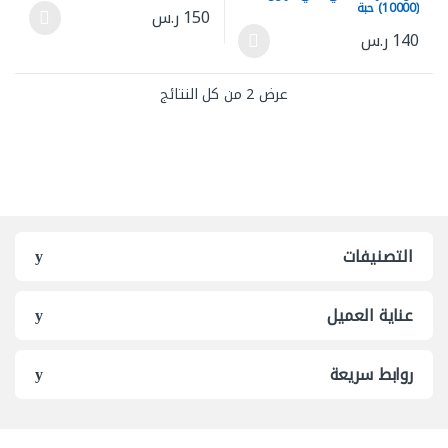
(10000) حبة
150
ر.س
هناك العديد من الأشكال المختلفة له
140
ر.س
هناك العديد من الأشكال المختلفة لهذا المنتج. يمكن اختيار الخيارات ع
عرض ⁦2⁩ من كل النتائج
التصنيفات
عناية العميل
روابط سريعة