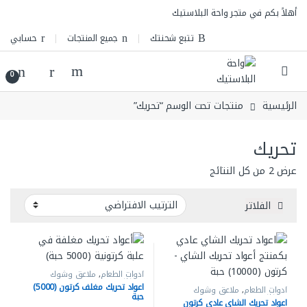
Skip to navigatio
Skip to conten
أهلاً بكم في متجر واحة البلاستيك
تتبع شحنتك
جميع المنتجات
حسابي
0
الرئيسية
منتجات تحت الوسم “تحريك”
تحريك
عرض ⁦2⁩ من كل النتائج
الفلاتر
أدوات الطعام
,
ملاعق وشوك
وسكاكين
اعواد تحريك مغلف كرتون (5000)
أدوات الطعام
,
ملاعق وشوك
حبة
وسكاكين
اعواد تحريك الشاي عادي كرتون