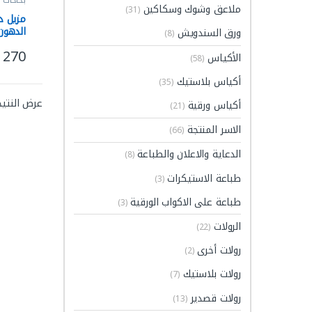
بخاخات 
ملاعق وشوك وسكاكين
(31)
مزيل د
الدهون و
ورق السندويش
(8)
270
الأكياس
(58)
هناك ا
أكياس بلاستيك
(35)
عرض النتيج
أكياس ورقية
(21)
الاسر المنتجة
(66)
الدعاية والاعلان والطباعة
(8)
طباعة الاستيكرات
(3)
طباعة على الاكواب الورقية
(3)
الرولات
(22)
رولات أخرى
(2)
رولات بلاستيك
(7)
رولات قصدير
(13)