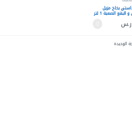
تنظيف
استي بخاخ مزيل
 البقع الصعبة 1 لتر
ر.س
لعديد من الأشكال المختلفة لهذا المنتج. يمكن اختيار الخيارات على صفحة ال
ة الوحيدة