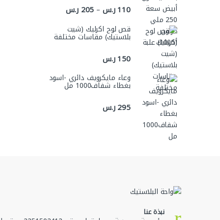
نطاق السعر: من ⁦110 ر.س⁩ خلال ⁦205 ر.س⁩
110
ر.س
205
ر.س
–
قص لوح اكرليك (شيت
بلاستيك) مقاسات مختلفة
150
ر.س
وعاء مايكرويف دائري -اسود
بغطاء شفاف1000 مل
295
ر.س
نبذة عنا