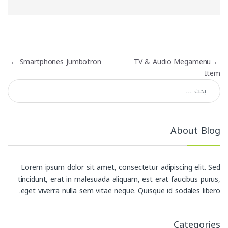
تصفّح المقالات
→
Smartphones Jumbotron
TV & Audio Megamenu
←
Item
البحث عن:
About Blog
Lorem ipsum dolor sit amet, consectetur adipiscing elit. Sed
tincidunt, erat in malesuada aliquam, est erat faucibus purus,
eget viverra nulla sem vitae neque. Quisque id sodales libero.
Categories